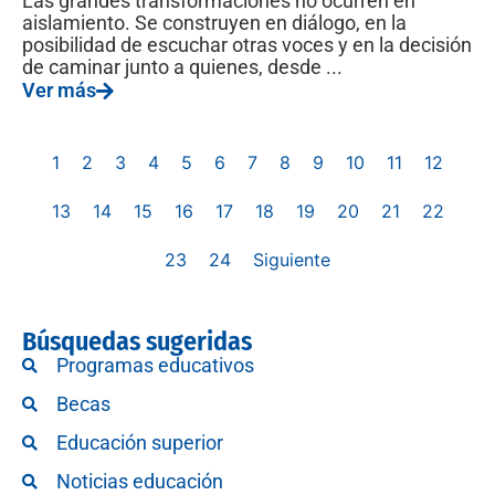
Las grandes transformaciones no ocurren en
aislamiento. Se construyen en diálogo, en la
posibilidad de escuchar otras voces y en la decisión
de caminar junto a quienes, desde ...
Ver más
1
2
3
4
5
6
7
8
9
10
11
12
13
14
15
16
17
18
19
20
21
22
23
24
Siguiente
Búsquedas sugeridas
Programas educativos
Becas
Educación superior
Noticias educación