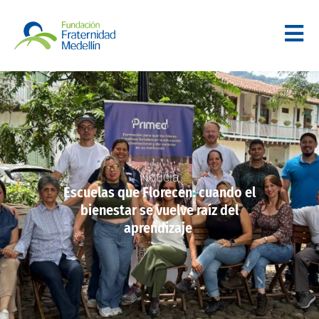
Noticia
Escuelas que Florecen: cuando el
bienestar se vuelve raíz del
aprendizaje