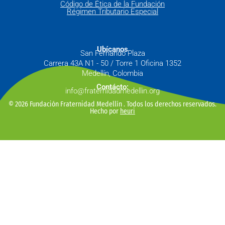
Código de Ética de la Fundación
Régimen Tributario Especial
Ubícanos
San Fernando Plaza
Carrera 43A N1 - 50 / Torre 1 Oficina 1352
Medellín, Colombia
Contácto:
info@fraternidadmedellin.org
© 2026 Fundación Fraternidad Medellín . Todos los derechos reservados.
Hecho por
heuri